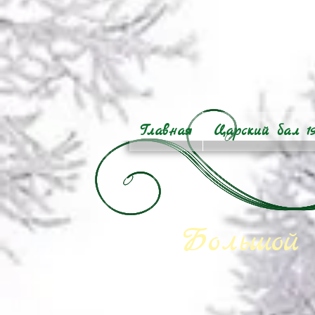
Главная
Царский бал 1
Большой 