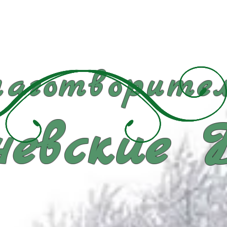
аготворител
евские 