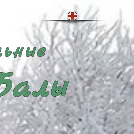
ьные
Балы