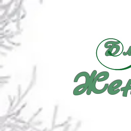
Бл
Жен