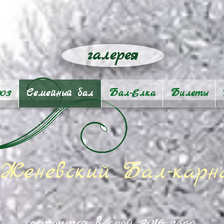
галерея
903
Семейный бал
Бал-Eлка
Билеты
Женевский Бал-карна
состоится весной 2016 года