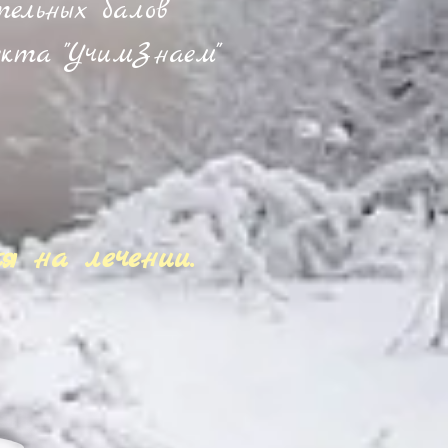
тельных балов
екта "УчимЗнаем"
я на лечении.