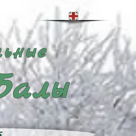
ьные
Балы
5