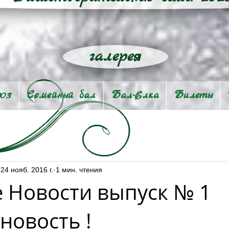
галерея
903
Семейный бал
Бал-Eлка
Билеты
24 нояб. 2016 г.
1 мин. чтения
 Новости выпуск № 1
новость !