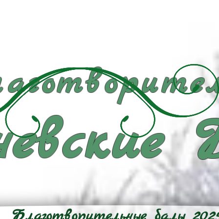
аготворител
евские 
Благотворительные балы 202