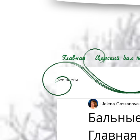
Главная
Царский бал 1
Все посты
Jelena Gaszanova
Бальные
Главная 