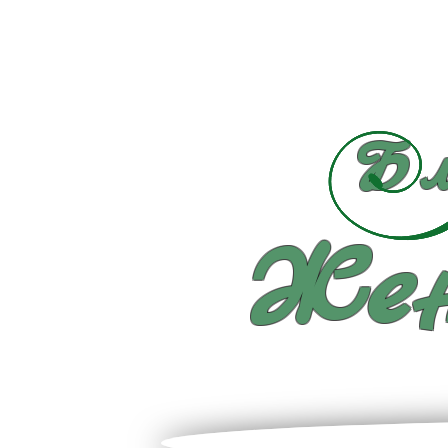
Бл
Жен