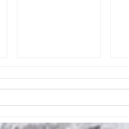
Бальные новости №4
Бал