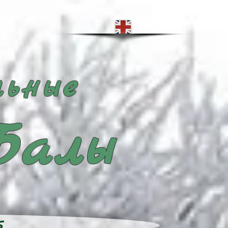
ьные
Балы
5