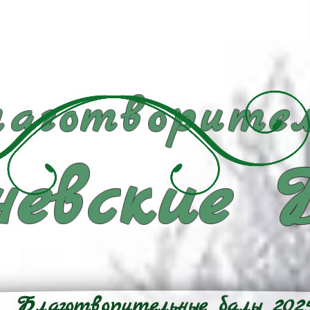
аготворител
евские 
Благотворительные балы 202