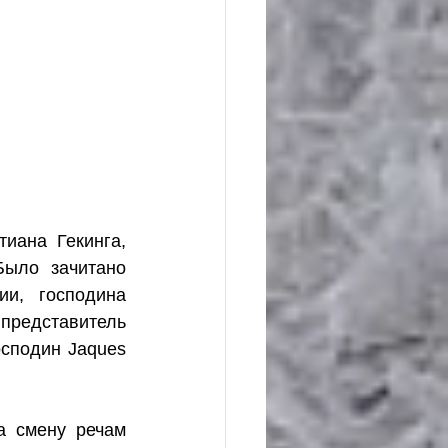
иана Гекинга, 
ыло зачитано 
и, господина 
представитель 
сподин Jaques 
а смену речам 