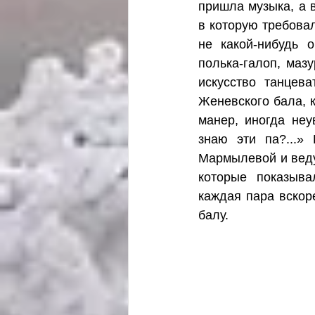
пришла музыка, а 
в которую требова
не какой-нибудь 
полька-галоп, маз
искусство танцева
Женевского бала, к
манер, иногда неу
знаю эти па?...»
Мармылевой и веду
которые показыва
каждая пара вскор
балу. 