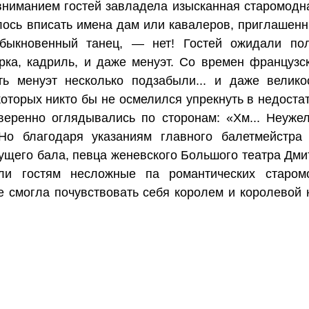
вниманием гостей завладела изысканная старомодна
лось вписать имена дам или кавалеров, приглашенны
обыкновенный танец, — нет! Гостей ожидали поло
урка, кадриль, и даже менуэт. Со времен французс
ть менуэт несколько подзабыли... и даже великос
оторых никто бы не осмелился упрекнуть в недостат
веренно оглядывались по сторонам: «Хм... Неужел
 Но благодаря указаниям главного балетмейстра 
щего бала, певца женевского Большого театра Дмит
ли гостям несложные па романтических старомо
е смогла почувствовать себя королем и королевой 