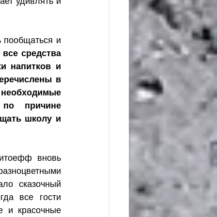
ет удивлять и 
 пообщаться и 
 
все средства 
и напитков и 
еречислены в 
необходимые 
по причине 
щать школу и 
итоефф вновь 
азноцветными 
ло сказочный 
да все гости 
 и красочные 