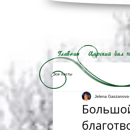
Главная
Царский бал 1
Все посты
Jelena Gaszanova
Большой
благотв