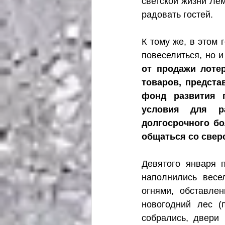
светской жизни Лем
радовать гостей. 
К тому же, в этом 
повеселиться, но 
от продажи лотер
товаров, предста
фонд развития п
условия для р
долгосрочного бо
общаться со свер
Девятого января 
наполнились весе
огнями, обставле
новогодний лес (
собрались, двери 