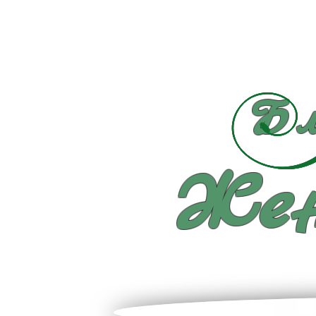
Бл
Жен