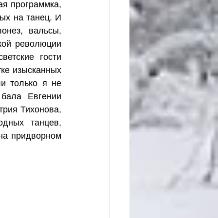
я программка, 
х на танец. И 
нез, вальсы, 
кой революции 
ветские гости 
ке изысканных 
и только я не 
бала Евгении 
рия Тихонова, 
дных танцев, 
на придворном 