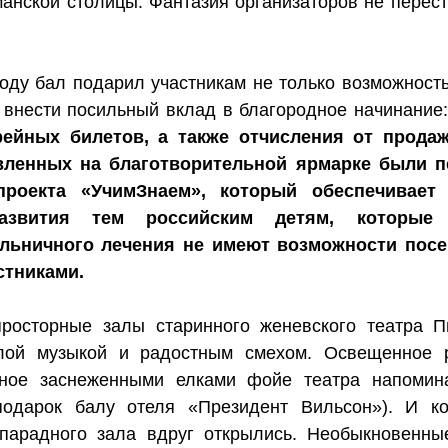
анской столицы. Фантазия организаторов не переста
году бал подарил участникам не только возможность
и внести посильный вклад в благородное начинание:
ейных билетов, а также отчисления от продаж
вленных на благотворительной ярмарке были п
роекта «УчимЗнаем», который обеспечивает 
азвития тем российским детям, которые 
льничного лечения не имеют возможности посе
стниками.
просторные залы старинного женевского театра П
лой музыкой и радостным смехом. Освещенное р
нное заснеженными елками фойе театра напомина
подарок балу отеля «Президент Вильсон»). И ког
парадного зала вдруг открылись. Необыкновенные