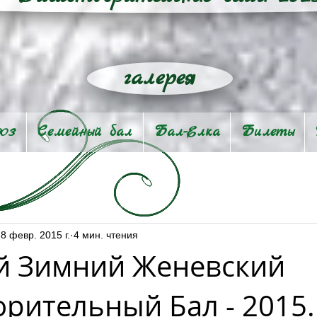
галерея
903
Семейный бал
Бал-Eлка
Билеты
8 февр. 2015 г.
4 мин. чтения
 Зимний Женевский
орительный Бал - 2015.