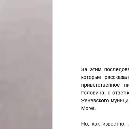
За этим последова
которые рассказа
приветственное п
Головина; с ответ
женевского муници
Moret. 
Но, как известно,